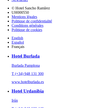
© Hotel Sancho Ramírez
UH000550
Mentions légales
Politique de confidentialité
Conditions générales
Politique de cookies
English
Español
Français
Hotel Burlada
Burlada Pamplona
T (+34) 948 131 300
www.hotelburlada.es
Hotel Urdanibia
Irún